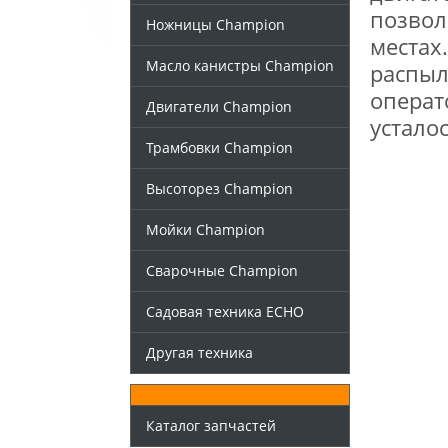
позвол
Ножницы Champion
местах
Масло канистры Champion
распыл
операт
Двигатели Champion
усталос
Трамбовки Champion
Высоторез Champion
Мойки Champion
Сварочные Champion
Садовая техника ECHO
Другая техника
Каталог запчастей