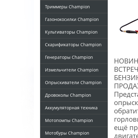
Триммеры Champion
Газонокосилки Champion
Культиваторы Champion
Скарификаторы Champion
Генераторы Champion
НОВИН
ВСТРЕ
Измельчители Champion
БЕНЗИ
Опрыскиватели Champion
ПРОДА
Предст
Дровоколы Champion
опрыск
Аккумуляторная техника
обрати
горлов
Мотопомпы Champion
ещё пр
Мотобуры Champion
двигат