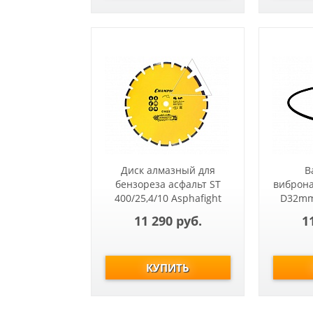
Диск алмазный для
В
бензореза асфальт ST
виброна
400/25,4/10 Asphafight
D32mm 
(скошенные сегменты
11 290 руб.
1
для защит.корп)