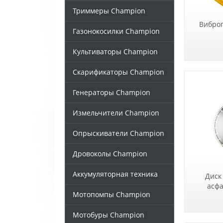
Триммеры Champion
Вибро
Газонокосилки Champion
Культиваторы Champion
Скарификаторы Champion
Генераторы Champion
Измельчители Champion
Опрыскиватели Champion
Дровоколы Champion
Аккумуляторная техника
Диск
асфа
Мотопомпы Champion
Мотобуры Champion