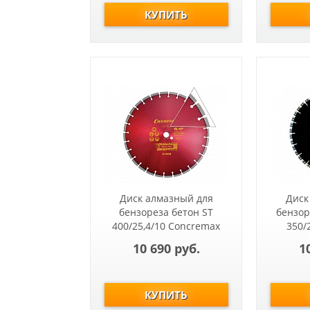
Диск алмазный для
Диск
бензореза бетон ST
бензор
400/25,4/10 Concremax
350/
(старый бетон, ж/б с
Ru
10 690 руб.
1
наполн.сред.тв)
бетон