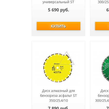
универсальный ST
300/25
300/25,4/14 Fast Gripper
(стар
5 690 руб.
6
(бетон, кирпич,
нап
тротуарная плитка)
Диск алмазный для
Диск
бензореза асфальт ST
бензо
350/25,4/10
300/25,4
Asphafight(асф. по
(гр
7 890 руб.
7