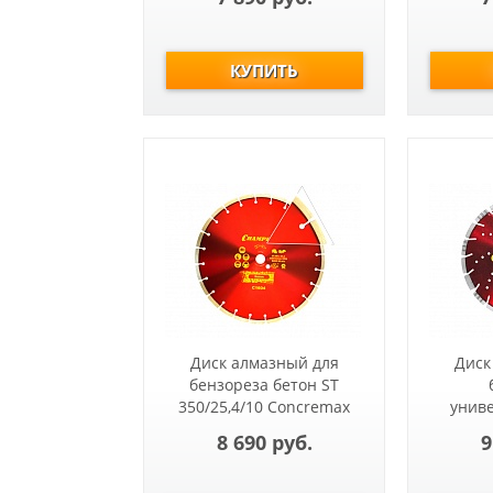
бетону,свежий
бетон,мягкие блоки)
Диск алмазный для
Диск
бензореза бетон ST
350/25,4/10 Concremax
унив
(старый бетон, ж/б с
8 690 руб.
9
наполн.сред.тв)
Mixtar
б,асф