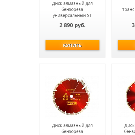
Диск алмазный для
бензореза
транс
универсальный ST
230/22,23/12 Fast Gripper
2 890 руб.
3
(бетон, кирпич,
тротуарная плитка)
Диск алмазный для
Диск
бензореза
бенз