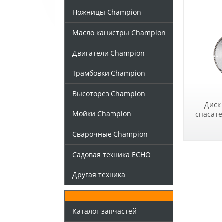
Ножницы Champion
Масло канистры Champion
Двигатели Champion
Трамбовки Champion
Высоторез Champion
Диск
Мойки Champion
спасат
Сварочные Champion
Садовая техника ECHO
Другая техника
Каталог запчастей