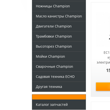
Ножницы Champion
Масло канистры Champion
Двигатели Champion
Трамбовки Champion
Высоторез Champion
EC1
Мойки Champion
к
электри
Сварочные Champion
1
Садовая техника ECHO
Другая техника
Каталог запчастей