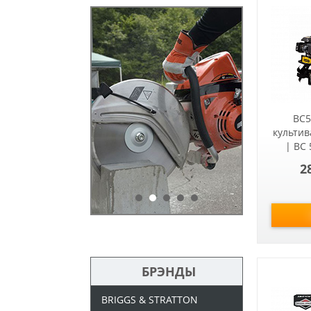
BC5
культи
| BC
2
БРЭНДЫ
BRIGGS & STRATTON