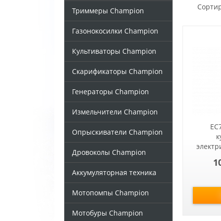
Сортир
Триммеры Champion
Газонокосилки Champion
Культиваторы Champion
Скарификаторы Champion
Генераторы Champion
Измельчители Champion
EC
Опрыскиватели Champion
к
электр
Дровоколы Champion
1
Аккумуляторная техника
Мотопомпы Champion
Мотобуры Champion