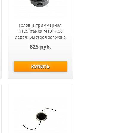
Головка триммерная
HT39 (гайка М10*1.00
левая) Быстрая загрузка
Stihl
825 руб.
FS55.DOLMAR:ВС337.SOLO:123,125