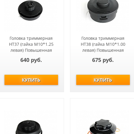
Головка триммерная
Головка триммерная
HT37 (гайка М10*1.25
HT38 (гайка М10*1.00
левая) Повышенная
левая) Повышенная
прочность Т233-Т517,
прочность Stihl
640 руб.
675 руб.
ET1004A, ET1200A
FS55.DOLMAR:ВС337.SOLO:1