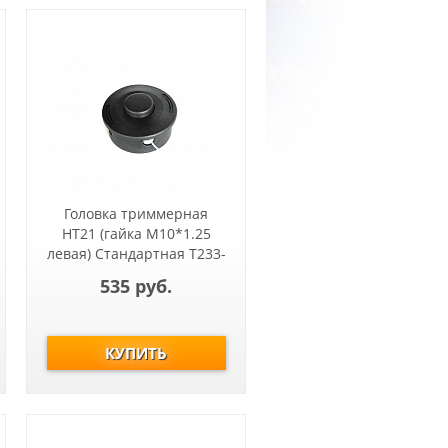
Головка триммерная
HT21 (гайка М10*1.25
левая) Стандартная Т233-
Т517, ET1004A,ET1200A
535 руб.