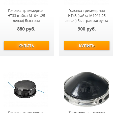
Головка триммерная
Головка триммерная
HT33 (гайка М10*1.25
HT43 (гайка М10*1.25
левая) Быстрая
левая) Быстрая загрузка
загрузка+Повышенная
Т233-Т517, ET1004A,
880 руб.
900 руб.
прочностьТ233-
ET1200A
Т517,ЕТ1004
Головка триммерная
Триммерная головка