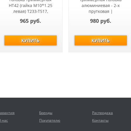
HT42 (гайка М10*1.25
алюминиевая - 2-х
левая) Т233-Т517,
прутковая |
ET1004A, ET1200A
Универсальная Все
965 руб.
980 руб.
редукторные косы | для
Триммера Чемпион |
простая смена корда |
Толщина корда, (мм) 2,0-
4,0 |
Гарантия
Бренды
Распродажа
О нас
Покупателю
Контакты