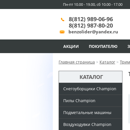
Пн-пт 10.00 - 19.00, сб 10.00 - 17.00
8(812) 989-06-96
8(812) 987-80-20
benzolider@yandex.ru
АКЦИИ
ПОКУПАТЕЛЮ
Главная страница
>
Каталог
>
Трим
КАТАЛОГ
Снегоуборщики Champion
Пилы Champion
Подметальные машины
Воздуходувки Champion