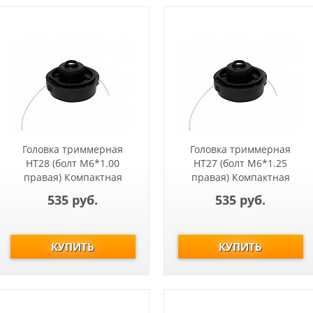
Головка триммерная
Головка триммерная
HT28 (болт М6*1.00
HT27 (болт М6*1.25
правая) Компактная
правая) Компактная
ET1003,Т221
ET600, ET600A, Т281
535 руб.
535 руб.