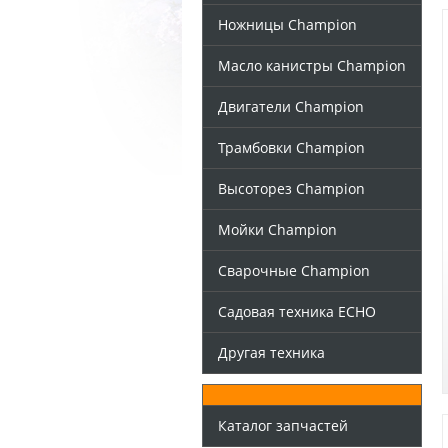
Ножницы Champion
Масло канистры Champion
Двигатели Champion
Трамбовки Champion
Высоторез Champion
Мойки Champion
Сварочные Champion
Садовая техника ECHO
Другая техника
Каталог запчастей