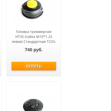
Головка триммерная
HT35 (гайка М10*1.25
левая) Стандартная Т233-
Т517, ET1004A, ET1200A
740 руб.
23