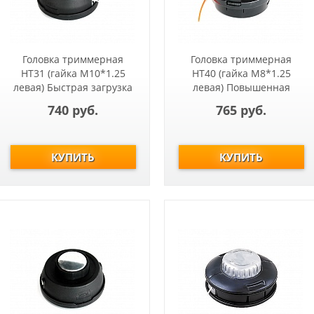
Головка триммерная
Головка триммерная
HT31 (гайка М10*1.25
HT40 (гайка М8*1.25
левая) Быстрая загрузка
левая) Повышенная
Т233-Т517,
прочность
740 руб.
765 руб.
ЕТ1004А,ЕТ1200А
OLEOMAC:TR60E,TR101E.
EFCO:8060.