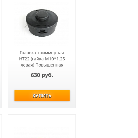
Головка триммерная
HT22 (гайка М10*1.25
левая) Повышенная
прочность Т233-Т517,
630 руб.
ET1004A,ET1200A