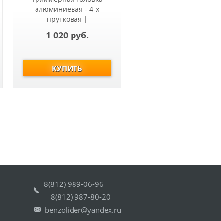
алюминиевая - 4-х
прутковая |
Универсальная Все
1 020 руб.
редукторные косы | для
Триммера Чемпион |
простая смена корда |
Толщина корда, (мм) 2,0-
4,0 |
8(812) 989-06-96
8(812) 987-80-20
benzolider@yandex.ru