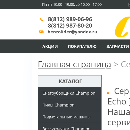
Пн-пт 10.00 - 19.00, сб 10.00 - 17.00
8(812) 989-06-96
8(812) 987-80-20
benzolider@yandex.ru
АКЦИИ
ПОКУПАТЕЛЮ
ЗАПЧАСТИ
Главная страница
>
С
КАТАЛОГ
Серв
Снегоуборщики Champion
Echo 
Пилы Champion
Наша
Подметальные машины
серв
Воздуходувки Champion