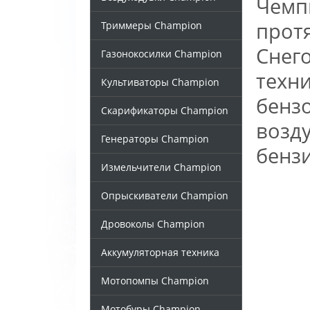
Чемпи
прот
Триммеры Champion
Снег
Газонокосилки Champion
техни
Культиваторы Champion
бензо
Скарификаторы Champion
возд
Генераторы Champion
бенз
Измельчители Champion
Опрыскиватели Champion
Дровоколы Champion
Аккумуляторная техника
Мотопомпы Champion
Мотобуры Champion