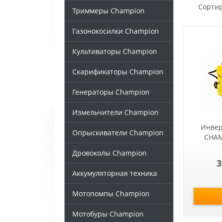
Сортир
Триммеры Champion
Газонокосилки Champion
Культиваторы Champion
Скарификаторы Champion
Генераторы Champion
Измельчители Champion
Инвер
Опрыскиватели Champion
CHAM
Дровоколы Champion
3
Аккумуляторная техника
Мотопомпы Champion
Мотобуры Champion