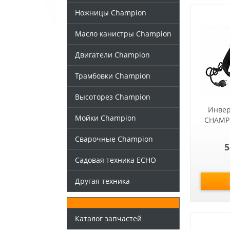
Ножницы Champion
Масло канистры Champion
Двигатели Champion
Трамбовки Champion
Высоторез Champion
Инвер
Мойки Champion
CHAMPI
Сварочные Champion
5
Садовая техника ECHO
Другая техника
Каталог запчастей