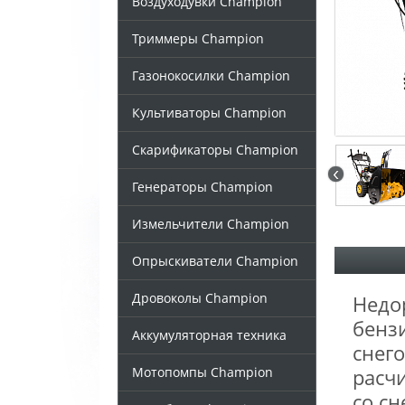
Воздуходувки Champion
Триммеры Champion
Газонокосилки Champion
Культиваторы Champion
Скарификаторы Champion
‹
Генераторы Champion
Измельчители Champion
Опрыскиватели Champion
Дровоколы Champion
Недо
бенз
Аккумуляторная техника
снег
Мотопомпы Champion
расч
со сн