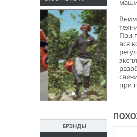
маши
Вним
техни
При 
вся к
регу
экспл
разо
свечи
при 
ПОХО
БРЭНДЫ