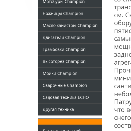
Мотобуры Champion
тран
Ножницы Champion
см. 
обор
Масло канистры Champion
пяти
самы
Двигатели Champion
мощн
Трамбовки Champion
задн
агрег
Высоторез Champion
Проч
Мойки Champion
мини
сант
Сварочные Champion
небо
Садовая техника ECHO
Патр
что в
Другая техника
снег
соотв
Каталог запчастей