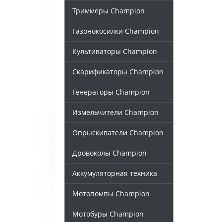
Триммеры Champion
Газонокосилки Champion
Культиваторы Champion
Скарификаторы Champion
Генераторы Champion
Измельчители Champion
Опрыскиватели Champion
Дровоколы Champion
Аккумуляторная техника
Мотопомпы Champion
Мотобуры Champion