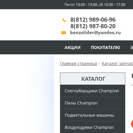
Пн-пт 10.00 - 19.00, сб 10.00 - 17.00
8(812) 989-06-96
8(812) 987-80-20
benzolider@yandex.ru
АКЦИИ
ПОКУПАТЕЛЮ
Главная страница
>
Каталог запча
КАТАЛОГ
Снегоуборщики Champion
Пилы Champion
Подметальные машины
Воздуходувки Champion