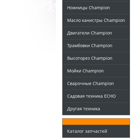
Ножницы Champion
Масло канистры Champion
Двигатели Champion
Трамбовки Champion
Высоторез Champion
Мойки Champion
Сварочные Champion
Садовая техника ECHO
Другая техника
Каталог запчастей