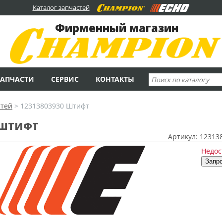
Каталог запчастей
Фирменный магазин
ЗАПЧАСТИ
СЕРВИС
КОНТАКТЫ
стей
>
12313803930 Штифт
ШТИФТ
Артикул: 12313
Недос
Запро