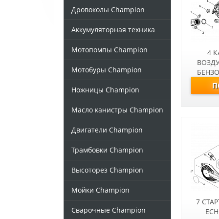
Дровоколы Champion
Аккумуляторная техника
Мотопомпы Champion
4 К
ВОЗД
Мотобуры Champion
БЕНЗО
Ножницы Champion
Масло канистры Champion
Двигатели Champion
Трамбовки Champion
Высоторез Champion
Мойки Champion
7 СТА
Сварочные Champion
ECH