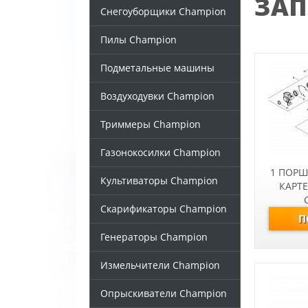
ЗАП
Снегоуборщики Champion
Пилы Champion
Подметальные машины
Воздуходувки Champion
Триммеры Champion
Газонокосилки Champion
1 ПОРШ
Культиваторы Champion
КАРТЕ
Скарификаторы Champion
М
БЕНЗО
Генераторы Champion
Измельчители Champion
Опрыскиватели Champion